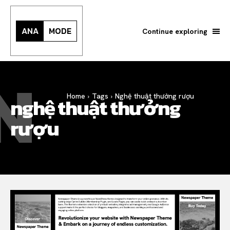
ANA
MODE
Continue exploring
N
Search your query...
Search
Home
Tags
Nghệ thuật thưởng rượu
nghệ thuật thưởng
Or continue exploring...
rượu
All
INTELLIGENCE
FASHION INDUSTRY
BEAUTY UNIVERSE
PORTRAITS
ENTERTAINMENT
THE TASTE
LUXE MOTION