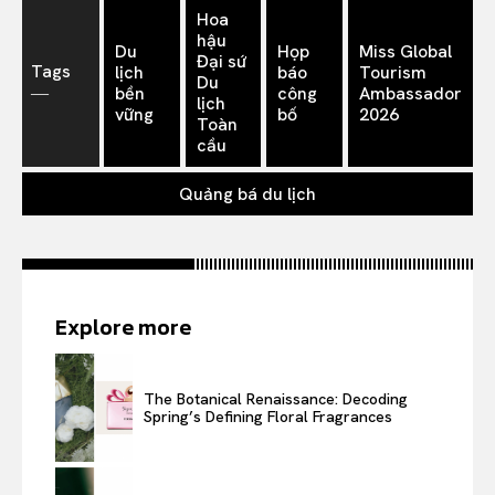
Hoa
hậu
Du
Họp
Miss Global
Đại sứ
Tags
lịch
báo
Tourism
Du
―
bền
công
Ambassador
lịch
vững
bố
2026
Toàn
cầu
Quảng bá du lịch
Explore more
The Botanical Renaissance: Decoding
Spring’s Defining Floral Fragrances