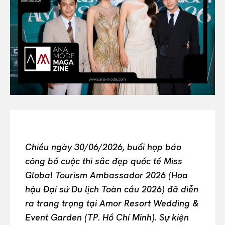
Or continue exploring...
All
INTELLIGENCE
FASHION INDUSTRY
BEAUTY UNIVERSE
PORTRAITS
ENTERTAINMENT
THE TASTE
Chiều ngày 30/06/2026, buổi họp báo
LUXE MOTION
công bố cuộc thi sắc đẹp quốc tế Miss
VIỆT NAM
Global Tourism Ambassador 2026 (Hoa
SPORT
hậu Đại sứ Du lịch Toàn cầu 2026) đã diễn
ra trang trọng tại Amor Resort Wedding &
Event Garden (TP. Hồ Chí Minh). Sự kiện