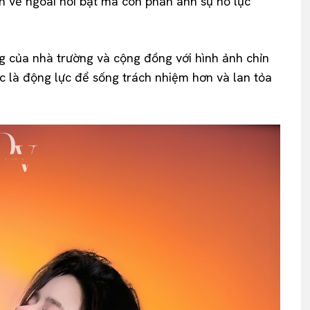
 vẻ ngoài nổi bật mà còn phản ánh sự nỗ lực
ng của nhà trường và cộng đồng với hình ảnh chỉn
 là động lực để sống trách nhiệm hơn và lan tỏa