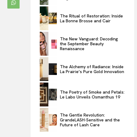
ENTERTAINMENT
The Ritual of Restoration: Inside
THE TASTE
La Bonne Brosse and Cair
LUXE MOTION
VIỆT NAM
The New Vanguard: Decoding
the September Beauty
SPORT
Renaissance
The Alchemy of Radiance: Inside
La Prairie’s Pure Gold Innovation
The Poetry of Smoke and Petals:
Le Labo Unveils Osmanthus 19
The Gentle Revolution:
GrandeLASH-Sensitive and the
Future of Lash Care