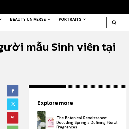
BEAUTY UNIVERSE
PORTRAITS
ười mẫu Sinh viên tại
Search your query...
Search
Or continue exploring...
All
Explore more
INTELLIGENCE
FASHION INDUSTRY
The Botanical Renaissance:
BEAUTY UNIVERSE
Decoding Spring’s Defining Floral
Fragrances
PORTRAITS