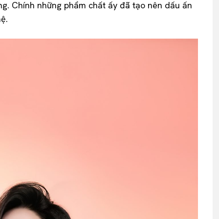
ộng. Chính những phẩm chất ấy đã tạo nên dấu ấn
ệ.