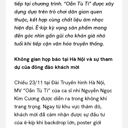
tiếp tại chương trình. “Oẳn Tù Tì” được xây
dựng dựa trên trò chơi dân gian quen
thuộc, kết hợp cùng chất liệu âm nhạc
hiện đại. Ê-kíp kỳ vọng sản phẩm mang
đến góc nhìn gần gũi cho khán giả nhỏ
tuổi khi tiếp cận văn hóa truyền thống.
Không gian họp báo tại Hà Nội và sự tham
dự của đông đảo khách mời
Chiều 23/11 tại Đài Truyền hình Hà Nội,
MV “Oẳn Tù Tì” của ca sĩ nhí Nguyễn Ngọc
Kim Cương được diễn ra trong không khí
trang trọng. Ngay từ khu vực thảm đỏ,
khách mời đã cảm nhận được sự đầu tư
của ê-kíp khi backdrop lớn, poster giới