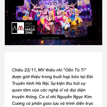
Or continue exploring...
All
INTELLIGENCE
FASHION INDUSTRY
BEAUTY UNIVERSE
PORTRAITS
ENTERTAINMENT
THE TASTE
LUXE MOTION
VIỆT NAM
Chiều 23/11, MV thiếu nhi “Oẳn Tù Tì”
SPORT
được giới thiệu trong buổi họp báo tại Đài
Truyền hình Hà Nội. Sự kiện thu hút sự
quan tâm của các nghệ sĩ và đại diện
truyền thông. Ca sĩ nhí Nguyễn Ngọc Kim
Cương có phần giao lưu và trình diễn trực