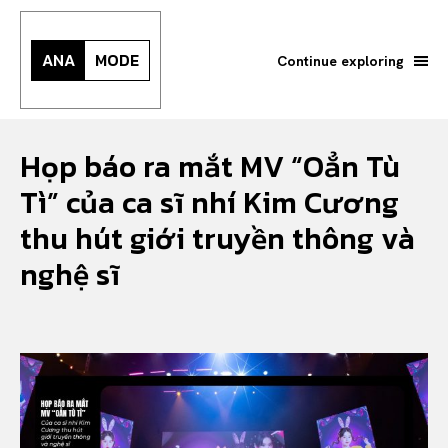
ANA
MODE
Continue exploring
Họp báo ra mắt MV “Oẳn Tù
Tì” của ca sĩ nhí Kim Cương
thu hút giới truyền thông và
nghệ sĩ
Search your query...
Search