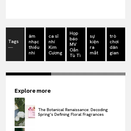
Họp
âm
ca sĩ
sự
trò
báo
Tags
nhạc
nhí
kiện
chơi
MV
―
thiếu
Kim
ra
dân
Oẳn
nhi
Cương
mắt
gian
Tù Tì
Explore more
The Botanical Renaissance: Decoding
Spring’s Defining Floral Fragrances