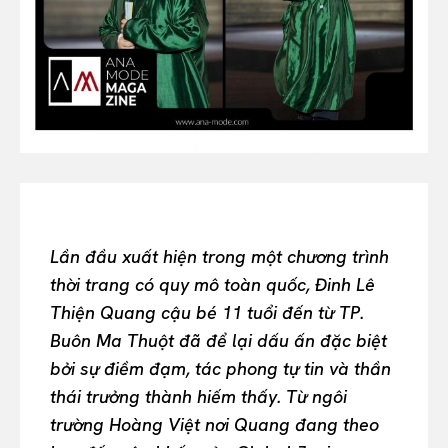
All
INTELLIGENCE
FASHION INDUSTRY
BEAUTY UNIVERSE
PORTRAITS
ENTERTAINMENT
THE TASTE
LUXE MOTION
VIỆT NAM
Lần đầu xuất hiện trong một chương trình
SPORT
thời trang có quy mô toàn quốc, Đinh Lê
Thiện Quang cậu bé 11 tuổi đến từ TP.
Buôn Ma Thuột đã để lại dấu ấn đặc biệt
bởi sự điềm đạm, tác phong tự tin và thần
thái trưởng thành hiếm thấy. Từ ngôi
trường Hoàng Việt nơi Quang đang theo