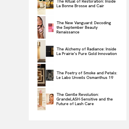
The Ritual of Restoration: Inside
La Bonne Brosse and Cair
ENTERTAINMENT
THE TASTE
The New Vanguard: Decoding
LUXE MOTION
the September Beauty
Renaissance
VIỆT NAM
SPORT
The Alchemy of Radiance: Inside
La Prairie’s Pure Gold Innovation
The Poetry of Smoke and Petals:
Le Labo Unveils Osmanthus 19
The Gentle Revolution:
GrandeLASH-Sensitive and the
Future of Lash Care