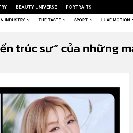
TRY
BEAUTY UNIVERSE
PORTRAITS
ON INDUSTRY
THE TASTE
SPORT
LUXE MOTION
n trúc sư” của những mái