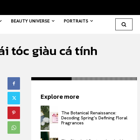
BEAUTY UNIVERSE
PORTRAITS
 tóc giàu cá tính
Search your query...
Search
Or continue exploring...
Explore more
All
INTELLIGENCE
The Botanical Renaissance:
Decoding Spring’s Defining Floral
FASHION INDUSTRY
Fragrances
BEAUTY UNIVERSE
PORTRAITS