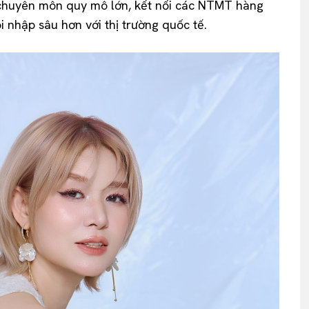
chuyên môn quy mô lớn, kết nối các NTMT hàng
i nhập sâu hơn với thị trường quốc tế.