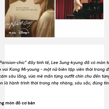
BEAUTY UNIVERSE
PORTRAITS
ENTERTAINMENT
THE TASTE
LUXE MOTION
VIỆT NAM
SPORT
Parisian-chic” đầy tinh tế, Lee Sung-kyung đã có màn t
vai Kang Mi-young – một nữ biên tập viên thời trang đi
ảm sâu lắng, vừa mê mẩn từng outfit chỉn chu đến từng 
òn là hành trình thời trang nhẹ nhàng, sâu sắc, đúng t
ững món đồ cơ bản