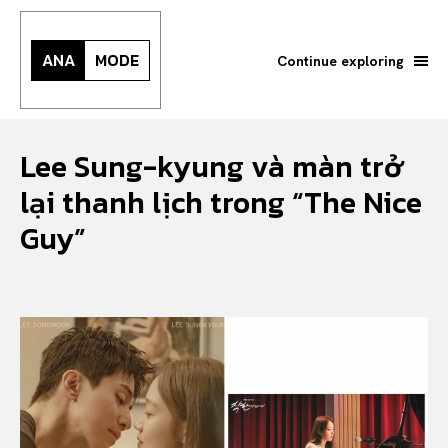
ANA
MODE
Continue exploring
Lee Sung-kyung và màn trở
lại thanh lịch trong “The Nice
Guy”
Search your query...
Search
Or continue exploring...
All
INTELLIGENCE
FASHION INDUSTRY