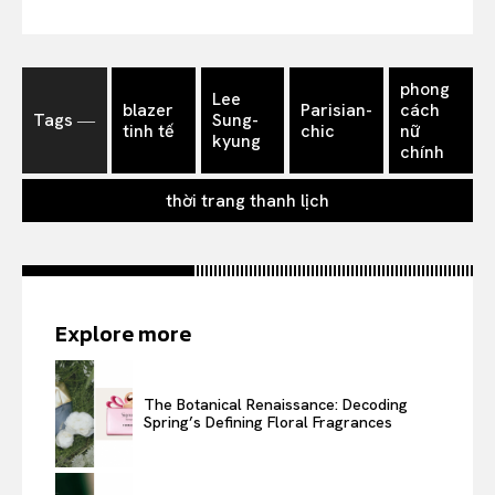
phong
Lee
blazer
Parisian-
cách
Tags ―
Sung-
tinh tế
chic
nữ
kyung
chính
thời trang thanh lịch
Explore more
The Botanical Renaissance: Decoding
Spring’s Defining Floral Fragrances