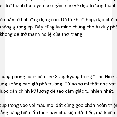
azer trở thành lời tuyên bố ngầm cho vẻ đẹp trưởng thành
òn nằm ở tính ứng dụng cao. Dù là khi đi họp, dạo phố 
 không gượng ép. Đây cũng là minh chứng cho tư duy phố
hông để trở thành nô lệ của thời trang.
nhưng phong cách của Lee Sung-kyung trong “The Nice Gu
ưng không bao giờ phô trương. Từ áo sơ mi thắt nhẹ vạt,
 được cân chỉnh kỹ lưỡng để tạo cảm giác tự nhiên nhất.
eup trong veo với màu môi đất cũng góp phần hoàn thiệ
ng hàng hiệu lấp lánh hay phụ kiện đắt tiền, mà khiến n