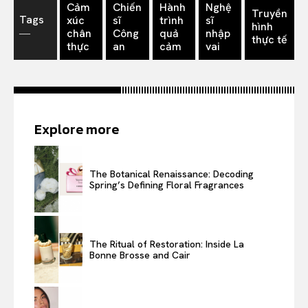
Cảm
Chiến
Hành
Nghệ
Truyền
Tags
xúc
sĩ
trình
sĩ
hình
―
chân
Công
quả
nhập
thực tế
thực
an
cảm
vai
Explore more
The Botanical Renaissance: Decoding
Spring’s Defining Floral Fragrances
The Ritual of Restoration: Inside La
Bonne Brosse and Cair