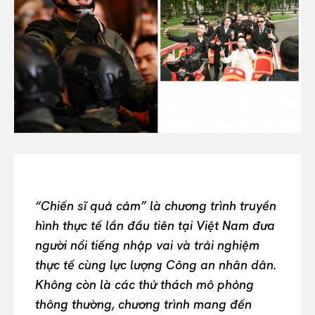
All
INTELLIGENCE
FASHION INDUSTRY
BEAUTY UNIVERSE
PORTRAITS
ENTERTAINMENT
THE TASTE
LUXE MOTION
VIỆT NAM
SPORT
“Chiến sĩ quả cảm” là chương trình truyền
hình thực tế lần đầu tiên tại Việt Nam đưa
người nổi tiếng nhập vai và trải nghiệm
thực tế cùng lực lượng Công an nhân dân.
Không còn là các thử thách mô phỏng
thông thường, chương trình mang đến