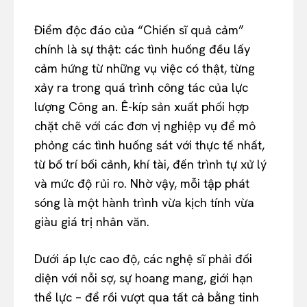
Điểm độc đáo của “Chiến sĩ quả cảm”
chính là sự thật: các tình huống đều lấy
cảm hứng từ những vụ việc có thật, từng
xảy ra trong quá trình công tác của lực
lượng Công an. Ê-kíp sản xuất phối hợp
chặt chẽ với các đơn vị nghiệp vụ để mô
phỏng các tình huống sát với thực tế nhất,
từ bố trí bối cảnh, khí tài, đến trình tự xử lý
và mức độ rủi ro. Nhờ vậy, mỗi tập phát
sóng là một hành trình vừa kịch tính vừa
giàu giá trị nhân văn.
Dưới áp lực cao độ, các nghệ sĩ phải đối
diện với nỗi sợ, sự hoang mang, giới hạn
thể lực – để rồi vượt qua tất cả bằng tinh