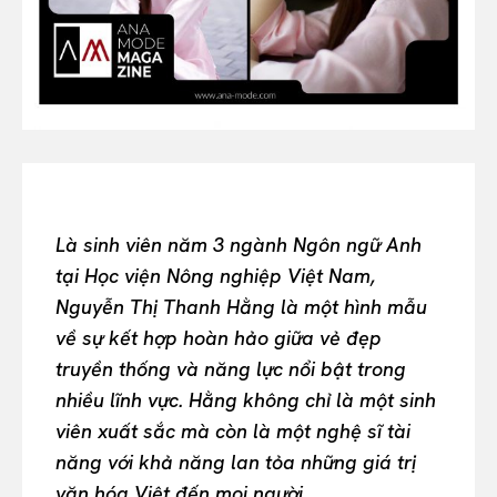
Or continue exploring...
All
INTELLIGENCE
FASHION INDUSTRY
BEAUTY UNIVERSE
PORTRAITS
ENTERTAINMENT
Là sinh viên năm 3 ngành Ngôn ngữ Anh
THE TASTE
tại Học viện Nông nghiệp Việt Nam,
LUXE MOTION
Nguyễn Thị Thanh Hằng là một hình mẫu
VIỆT NAM
về sự kết hợp hoàn hảo giữa vẻ đẹp
SPORT
truyền thống và năng lực nổi bật trong
nhiều lĩnh vực. Hằng không chỉ là một sinh
viên xuất sắc mà còn là một nghệ sĩ tài
năng với khả năng lan tỏa những giá trị
văn hóa Việt đến mọi người.