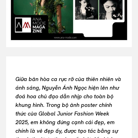
Or continue exploring...
All
INTELLIGENCE
FASHION INDUSTRY
BEAUTY UNIVERSE
PORTRAITS
ENTERTAINMENT
THE TASTE
Giữa bản hòa ca rực rỡ của thiên nhiên và
LUXE MOTION
ánh sáng, Nguyễn Ánh Ngọc hiện lên như
VIỆT NAM
đoá hoa chủ đạo dẫn nhịp cho toàn bộ
SPORT
khung hình. Trong bộ ảnh poster chính
thức của Global Junior Fashion Week
2025, em không đứng cạnh cái đẹp, em
chính là vẻ đẹp ấy, được tạo tác bằng sự