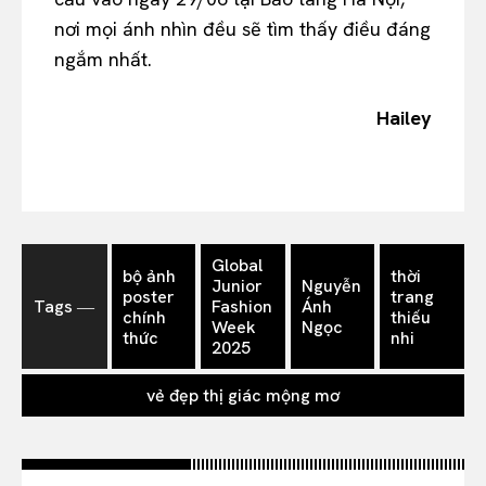
nơi mọi ánh nhìn đều sẽ tìm thấy điều đáng
ngắm nhất.
Hailey
Global
bộ ảnh
thời
Junior
Nguyễn
poster
trang
Tags ―
Fashion
Ánh
chính
thiếu
Week
Ngọc
thức
nhi
2025
vẻ đẹp thị giác mộng mơ