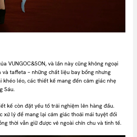
o của VUNGOC&SON, và lần này cũng không ngoại
a và taffeta – những chất liệu bay bổng nhưng
ải khéo léo, các thiết kế mang đến cảm giác nhẹ
g Sáu.
iết kế còn đặt yếu tố trải nghiệm lên hàng đầu.
 xử lý để mang lại cảm giác thoải mái tuyệt đối
ồng thời vẫn giữ được vẻ ngoài chỉn chu và tinh tế.