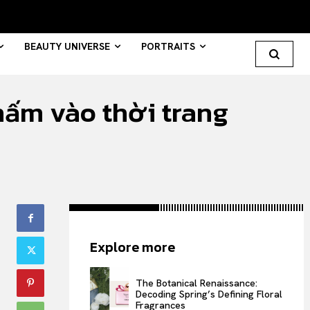
BEAUTY UNIVERSE
PORTRAITS
hấm vào thời trang
Search your query...
Search
Or continue exploring...
All
Explore more
INTELLIGENCE
FASHION INDUSTRY
The Botanical Renaissance:
BEAUTY UNIVERSE
Decoding Spring’s Defining Floral
Fragrances
PORTRAITS