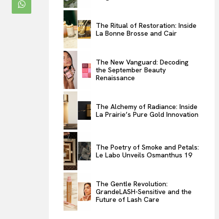
ENTERTAINMENT
The Ritual of Restoration: Inside
THE TASTE
La Bonne Brosse and Cair
LUXE MOTION
VIỆT NAM
The New Vanguard: Decoding
the September Beauty
SPORT
Renaissance
The Alchemy of Radiance: Inside
La Prairie’s Pure Gold Innovation
The Poetry of Smoke and Petals:
Le Labo Unveils Osmanthus 19
The Gentle Revolution:
GrandeLASH-Sensitive and the
Future of Lash Care