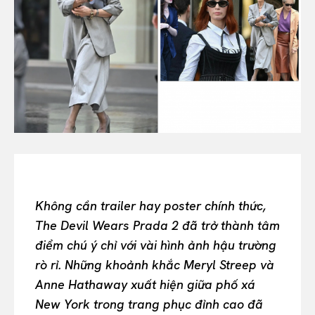
All
INTELLIGENCE
FASHION INDUSTRY
BEAUTY UNIVERSE
PORTRAITS
ENTERTAINMENT
THE TASTE
LUXE MOTION
VIỆT NAM
SPORT
Không cần trailer hay poster chính thức,
The Devil Wears Prada 2 đã trở thành tâm
điểm chú ý chỉ với vài hình ảnh hậu trường
rò rỉ. Những khoảnh khắc Meryl Streep và
Anne Hathaway xuất hiện giữa phố xá
New York trong trang phục đỉnh cao đã