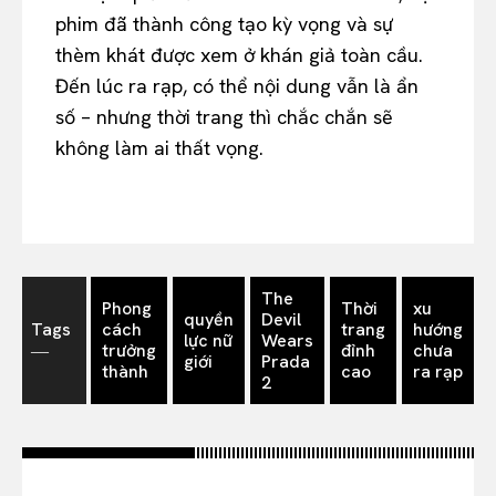
phim đã thành công tạo kỳ vọng và sự
thèm khát được xem ở khán giả toàn cầu.
Đến lúc ra rạp, có thể nội dung vẫn là ẩn
số – nhưng thời trang thì chắc chắn sẽ
không làm ai thất vọng.
The
Phong
Thời
xu
quyền
Devil
Tags
cách
trang
hướng
lực nữ
Wears
―
trưởng
đỉnh
chưa
giới
Prada
thành
cao
ra rạp
2