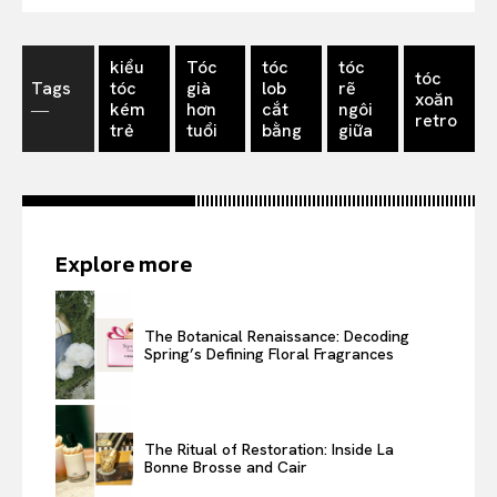
kiểu
Tóc
tóc
tóc
tóc
Tags
tóc
già
lob
rẽ
xoăn
―
kém
hơn
cắt
ngôi
retro
trẻ
tuổi
bằng
giữa
Explore more
The Botanical Renaissance: Decoding
Spring’s Defining Floral Fragrances
The Ritual of Restoration: Inside La
Bonne Brosse and Cair