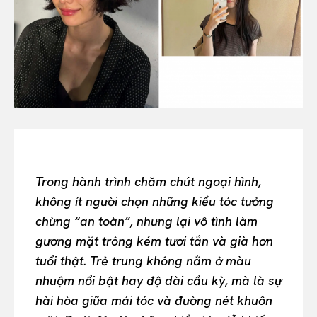
All
INTELLIGENCE
FASHION INDUSTRY
BEAUTY UNIVERSE
PORTRAITS
ENTERTAINMENT
THE TASTE
LUXE MOTION
VIỆT NAM
Trong hành trình chăm chút ngoại hình,
SPORT
không ít người chọn những kiểu tóc tưởng
chừng “an toàn”, nhưng lại vô tình làm
gương mặt trông kém tươi tắn và già hơn
tuổi thật. Trẻ trung không nằm ở màu
nhuộm nổi bật hay độ dài cầu kỳ, mà là sự
hài hòa giữa mái tóc và đường nét khuôn