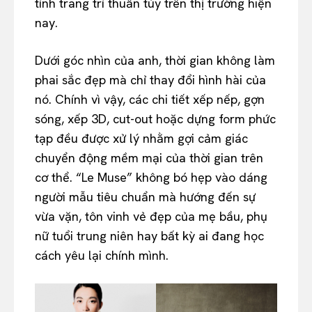
tính trang trí thuần túy trên thị trường hiện
nay.
Dưới góc nhìn của anh, thời gian không làm
phai sắc đẹp mà chỉ thay đổi hình hài của
nó. Chính vì vậy, các chi tiết xếp nếp, gợn
sóng, xếp 3D, cut-out hoặc dựng form phức
tạp đều được xử lý nhằm gợi cảm giác
chuyển động mềm mại của thời gian trên
cơ thể. “Le Muse” không bó hẹp vào dáng
người mẫu tiêu chuẩn mà hướng đến sự
vừa vặn, tôn vinh vẻ đẹp của mẹ bầu, phụ
nữ tuổi trung niên hay bất kỳ ai đang học
cách yêu lại chính mình.