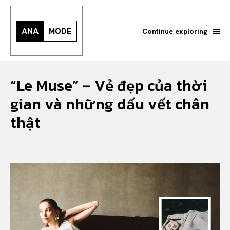
ANA
MODE
Continue exploring
“Le Muse” – Vẻ đẹp của thời
gian và những dấu vết chân
thật
Search your query...
Search
Or continue exploring...