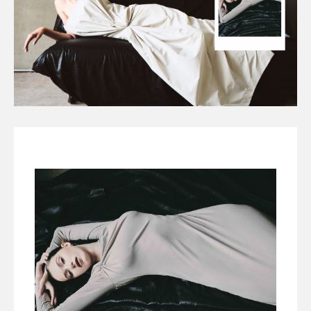
All
INTELLIGENCE
FASHION INDUSTRY
BEAUTY UNIVERSE
PORTRAITS
ENTERTAINMENT
THE TASTE
LUXE MOTION
VIỆT NAM
SPORT