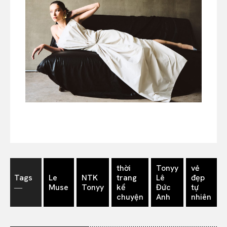
thời
Tonyy
vẻ
Tags
Le
NTK
trang
Lê
đẹp
―
Muse
Tonyy
kể
Đức
tự
chuyện
Anh
nhiên