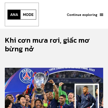
ANA
MODE
Continue exploring
Khi cơn mưa rơi, giấc mơ
bừng nở
Search your query...
Search
Or continue exploring...