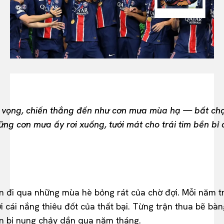
All
INTELLIGENCE
FASHION INDUSTRY
BEAUTY UNIVERSE
PORTRAITS
ENTERTAINMENT
THE TASTE
LUXE MOTION
vọng, chiến thắng đến như cơn mưa mùa hạ — bất chợt, 
VIỆT NAM
SPORT
ng cơn mưa ấy rơi xuống, tưới mát cho trái tim bền bỉ
n đi qua những mùa hè bỏng rát của chờ đợi. Mỗi năm t
ưới cái nắng thiêu đốt của thất bại. Từng trận thua bẽ bà
tin bị nung chảy dần qua năm tháng.