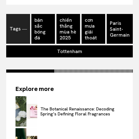
bản
chiến
cơn
Paris
sắc
thắng
mưa
Tags ―
Saint-
bóng
mùa hè
giải
Germain
đá
2025
thoát
Tottenham
Explore more
The Botanical Renaissance: Decoding
Spring’s Defining Floral Fragrances