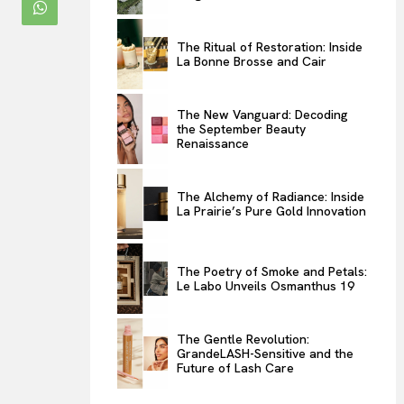
ENTERTAINMENT
The Ritual of Restoration: Inside
THE TASTE
La Bonne Brosse and Cair
LUXE MOTION
VIỆT NAM
The New Vanguard: Decoding
the September Beauty
SPORT
Renaissance
The Alchemy of Radiance: Inside
La Prairie’s Pure Gold Innovation
The Poetry of Smoke and Petals:
Le Labo Unveils Osmanthus 19
The Gentle Revolution:
GrandeLASH-Sensitive and the
Future of Lash Care