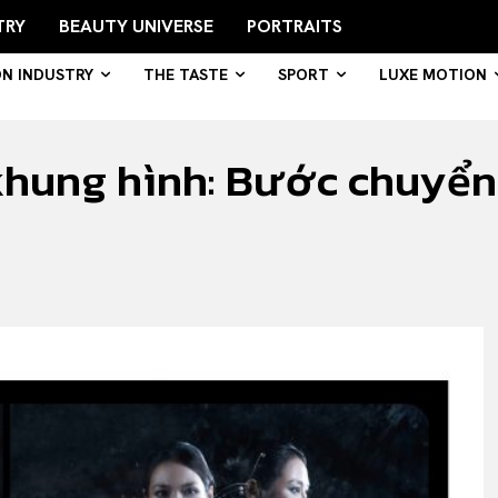
TRY
BEAUTY UNIVERSE
PORTRAITS
ON INDUSTRY
THE TASTE
SPORT
LUXE MOTION
khung hình: Bước chuyển