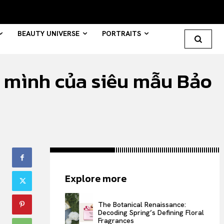
BEAUTY UNIVERSE
PORTRAITS
 mình của siêu mẫu Bảo
Search your query...
Search
Or continue exploring...
All
Explore more
INTELLIGENCE
FASHION INDUSTRY
The Botanical Renaissance:
BEAUTY UNIVERSE
Decoding Spring’s Defining Floral
Fragrances
PORTRAITS