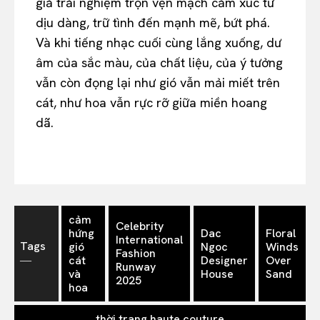
giả trải nghiệm trọn vẹn mạch cảm xúc từ
dịu dàng, trữ tình đến mạnh mẽ, bứt phá.
Và khi tiếng nhạc cuối cùng lắng xuống, dư
âm của sắc màu, của chất liệu, của ý tưởng
vẫn còn đọng lại như gió vẫn mải miết trên
cát, như hoa vẫn rực rỡ giữa miền hoang
dã.
cảm
Celebrity
hứng
Dac
Floral
International
Tags
gió
Ngoc
Winds
Fashion
―
cát
Designer
Over
Runway
và
House
Sand
2025
hoa
thời trang haute couture