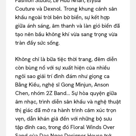
Fashion Studio, Le Huu Nhan, Elysia
Couture và Dexnol. Trong khung cảnh sân
khấu ngoài trời bên bờ biển, sự kết hợp
giữa ánh sáng, âm thanh và làn gió biển đã
tạo nên bầu không khí vừa sang trọng vừa
tràn đầy sức sống.
Không chỉ là bữa tiệc thời trang, đêm diễn
còn bùng nổ với sự xuất hiện của nhiều
ngôi sao giải trí đình đám như giọng ca
Bằng Kiều, nghệ sĩ Gong Minjun, Anson
Chen, nhóm 2Z Band… Sự hòa quyện giữa
âm nhạc, trình diễn sân khấu và nghệ thuật
thị giác đã mở ra hành trình cảm xúc trọn
vẹn, dẫn khán giả đến với những bộ sưu
tập đỉnh cao, trong đó Floral Winds Over
Sand của Dac Ngoc Designer House trở