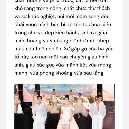
chân hướng về phía trước; cát là nền đất
khô rang trong nắng, chất chứa thử thách
và sự khắc nghiệt, nơi mỗi mầm sống đều
phải vươn mình bền bỉ để tồn tại; hoa biểu
trưng cho vẻ đẹp kiêu hãnh, sinh ra giữa
miền hoang vu và bung nở như một phép
màu của thiên nhiên. Sự gặp gỡ của ba yếu
tố này tạo nên một câu chuyện giàu hình
ảnh, giàu sức gợi, vừa mãnh liệt vừa mong
manh, vừa phóng khoáng vừa sâu lắng.