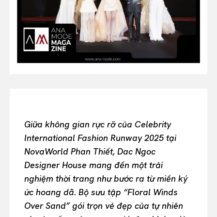
Or continue exploring...
All
INTELLIGENCE
FASHION INDUSTRY
BEAUTY UNIVERSE
PORTRAITS
ENTERTAINMENT
THE TASTE
LUXE MOTION
Giữa không gian rực rỡ của Celebrity
VIỆT NAM
International Fashion Runway 2025 tại
SPORT
NovaWorld Phan Thiết, Dac Ngoc
Designer House mang đến một trải
nghiệm thời trang như bước ra từ miền ký
ức hoang dã. Bộ sưu tập “Floral Winds
Over Sand” gói trọn vẻ đẹp của tự nhiên