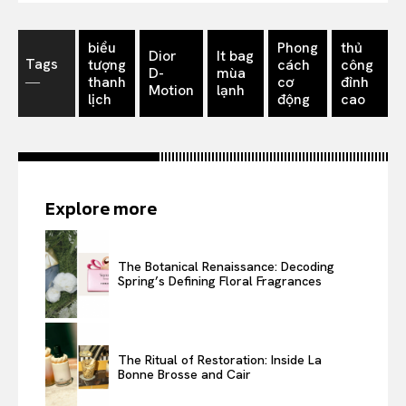
biểu
Phong
thủ
Dior
It bag
Tags
tượng
cách
công
D-
mùa
―
thanh
cơ
đỉnh
Motion
lạnh
lịch
động
cao
Explore more
The Botanical Renaissance: Decoding
Spring’s Defining Floral Fragrances
The Ritual of Restoration: Inside La
Bonne Brosse and Cair