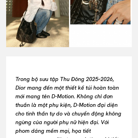
Or continue exploring...
All
INTELLIGENCE
FASHION INDUSTRY
BEAUTY UNIVERSE
PORTRAITS
ENTERTAINMENT
THE TASTE
LUXE MOTION
Trong bộ sưu tập Thu Đông 2025–2026,
VIỆT NAM
Dior mang đến một thiết kế túi hoàn toàn
SPORT
mới mang tên D-Motion. Không chỉ đơn
thuần là một phụ kiện, D-Motion đại diện
cho tinh thần tự do và chuyển động không
ngừng của người phụ nữ hiện đại. Với
phom dáng mềm mại, họa tiết