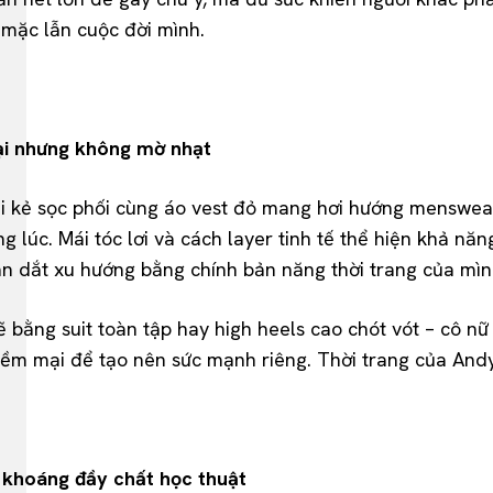
 mặc lẫn cuộc đời mình.
ại nhưng không mờ nhạt
mi kẻ sọc phối cùng áo vest đỏ mang hơi hướng menswear
ng lúc. Mái tóc lơi và cách layer tinh tế thể hiện khả nă
dẫn dắt xu hướng bằng chính bản năng thời trang của mìn
bằng suit toàn tập hay high heels cao chót vót – cô nữ
ềm mại để tạo nên sức mạnh riêng. Thời trang của Andy
g khoáng đầy chất học thuật