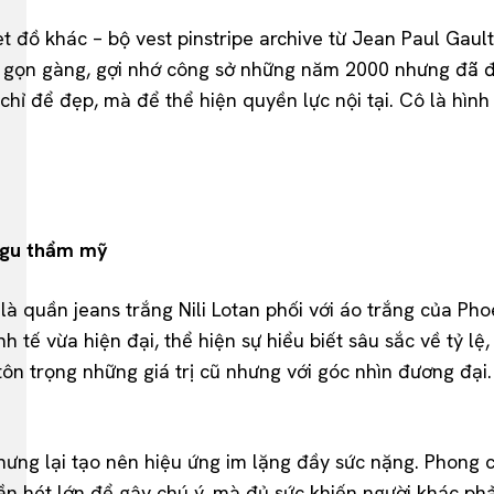
 set đồ khác – bộ vest pinstripe archive từ Jean Paul 
 gọn gàng, gợi nhớ công sở những năm 2000 nhưng đã đượ
chỉ để đẹp, mà để thể hiện quyền lực nội tại. Cô là hì
 gu thẩm mỹ
là quần jeans trắng Nili Lotan phối với áo trắng của Ph
h tế vừa hiện đại, thể hiện sự hiểu biết sâu sắc về tỷ lệ
ôn trọng những giá trị cũ nhưng với góc nhìn đương đại.
nhưng lại tạo nên hiệu ứng im lặng đầy sức nặng. Phong 
 cần hét lớn để gây chú ý, mà đủ sức khiến người khác ph