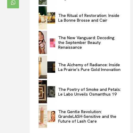
ENTERTAINMENT
The Ritual of Restoration: Inside
THE TASTE
La Bonne Brosse and Cair
LUXE MOTION
VIỆT NAM
The New Vanguard: Decoding
SPORT
the September Beauty
Renaissance
The Alchemy of Radiance: Inside
La Prairie’s Pure Gold Innovation
The Poetry of Smoke and Petals:
Le Labo Unveils Osmanthus 19
The Gentle Revolution:
GrandeLASH-Sensitive and the
Future of Lash Care