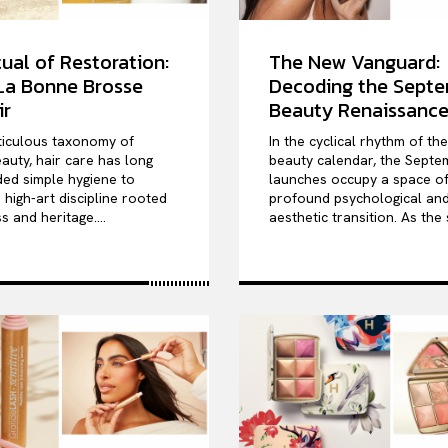
ual of Restoration:
The New Vanguard:
 La Bonne Brosse
Decoding the Sept
ir
Beauty Renaissanc
ticulous taxonomy of
In the cyclical rhythm of th
auty, hair care has long
beauty calendar, the Septe
ed simple hygiene to
launches occupy a space o
high-art discipline rooted
profound psychological an
s and heritage....
aesthetic transition. As the 