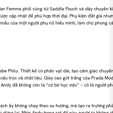
Gaultier Femme phối cùng túi Saddle Pouch và dây chuyền
c cập nhật để phù hợp thời đại. Phụ kiện đắt giá nhưng
nh mẫu của một người phụ nữ hiểu mình, làm chủ phong 
oebe Philo. Thiết kế có phần vạt dài, tạo cảm giác chuy
, cấu trúc và chất liệu. Giày cao gót trắng của Prada Mod
 Andy đã không còn là “cô bé học việc” – cô là người ph
cách ấy không chạy theo xu hướng, mà tạo ra trường phái
ải dừng lại. Nhìn Andy trong set đồ này, người ta không 