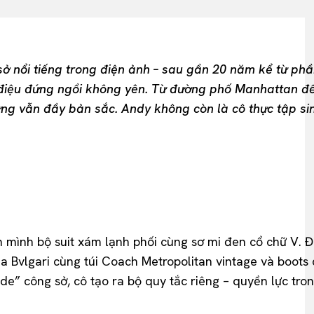
sở nổi tiếng trong điện ảnh – sau gần 20 năm kể từ ph
 điệu đứng ngồi không yên. Từ đường phố Manhattan đế
ng vẫn đầy bản sắc. Andy không còn là cô thực tập sin
n mình bộ suit xám lạnh phối cùng sơ mi đen cổ chữ V. Đ
ủa Bvlgari cùng túi Coach Metropolitan vintage và boot
 công sở, cô tạo ra bộ quy tắc riêng – quyền lực trong 