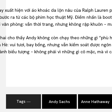
xuất hiện với áo khoác da lộn nâu của Ralph Lauren phố
ớc ra từ các bộ phim học thuật Mỹ. Điểm nhấn là boots d
ỏi văn phòng: vẫn thời trang, nhưng không rập khuôn – m
n hai cho thấy Andy không còn chạy theo những gì “phù 
a Hè: vui tươi, bay bổng, nhưng vẫn kiểm soát được ngôn
ành biểu tượng – không phải vì những gì cô mặc, mà vì cá
Tags ―
Andy Sachs
Anne Hathaway