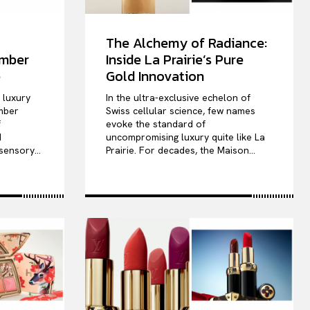
The Alchemy of Radiance:
ember
Inside La Prairie’s Pure
e
Gold Innovation
e luxury
In the ultra-exclusive echelon of
mber
Swiss cellular science, few names
f
evoke the standard of
d
uncompromising luxury quite like La
sensory...
Prairie. For decades, the Maison...