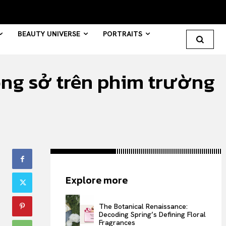
BEAUTY UNIVERSE
PORTRAITS
ng sở trên phim trường
Search your query...
Search
Or continue exploring...
All
Explore more
INTELLIGENCE
FASHION INDUSTRY
The Botanical Renaissance:
BEAUTY UNIVERSE
Decoding Spring’s Defining Floral
Fragrances
PORTRAITS