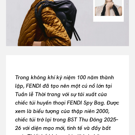
All
INTELLIGENCE
FASHION INDUSTRY
BEAUTY UNIVERSE
PORTRAITS
ENTERTAINMENT
THE TASTE
LUXE MOTION
VIỆT NAM
Trong không khí kỷ niệm 100 năm thành
SPORT
lập, FENDI đã tạo nên một cú nổ lớn tại
Tuần lễ Thời trang với sự tái xuất của
chiếc túi huyền thoại FENDI Spy Bag. Được
xem là biểu tượng của thập niên 2000,
chiếc túi trở lại trong BST Thu Đông 2025–
26 với diện mạo mới, tinh tế và đầy bất