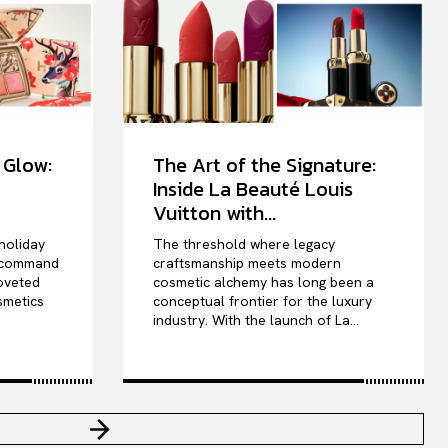
 Glow:
The Art of the Signature:
Inside La Beauté Louis
Vuitton with...
holiday
The threshold where legacy
s command
craftsmanship meets modern
oveted
cosmetic alchemy has long been a
smetics
conceptual frontier for the luxury
industry. With the launch of La...