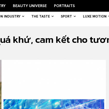
TRY
BEAUTY UNIVERSE
PORTRAITS
ON INDUSTRY
THE TASTE
SPORT
LUXE MOTION
uá khứ, cam kết cho tươn