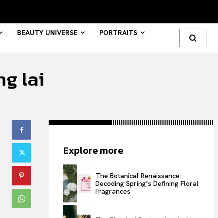
BEAUTY UNIVERSE
PORTRAITS
g lai
Search your query...
Search
Or continue exploring...
Explore more
All
INTELLIGENCE
The Botanical Renaissance:
FASHION INDUSTRY
Decoding Spring’s Defining Floral
Fragrances
BEAUTY UNIVERSE
PORTRAITS