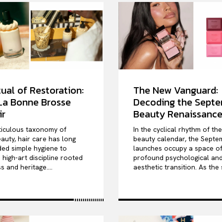
ual of Restoration:
The New Vanguard:
 La Bonne Brosse
Decoding the Sept
ir
Beauty Renaissanc
ticulous taxonomy of
In the cyclical rhythm of th
auty, hair care has long
beauty calendar, the Septe
ed simple hygiene to
launches occupy a space o
high-art discipline rooted
profound psychological an
s and heritage....
aesthetic transition. As the 