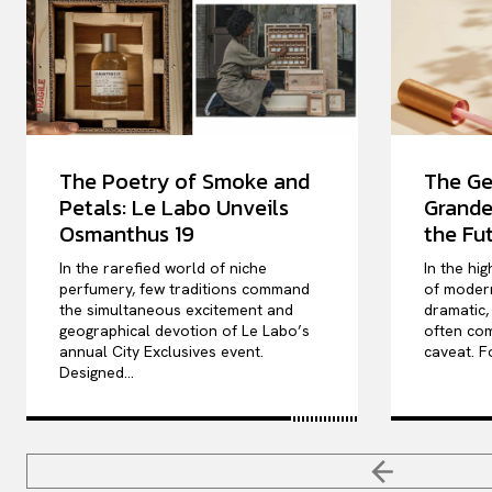
The Poetry of Smoke and
The Ge
Petals: Le Labo Unveils
Grande
Osmanthus 19
the Fu
In the rarefied world of niche
In the hi
perfumery, few traditions command
of modern
the simultaneous excitement and
dramatic,
geographical devotion of Le Labo’s
often co
annual City Exclusives event.
caveat. Fo
Designed...