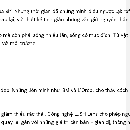
xa xỉ”. Nhưng thời gian đã chứng minh điều ngược lại: re
 lại, với thiết kế tinh giản nhưng vẫn giữ nguyên thần 
p mà còn phải sống nhiều lần, sống có mục đích. Từ vật 
 với môi trường.
m đẹp. Những liên minh như IBM và L’Oréal cho thấy các
 giảm thiểu rác thải. Công nghệ LUSH Lens cho phép ngư
uay lại gần với những giá trị căn bản – giản dị, thông 